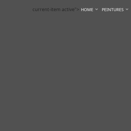
current-item active">
HOME
PEINTURES