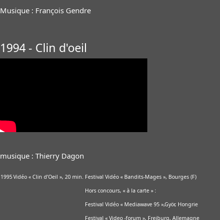
Musique : François Gendre
1994 - Clin d'oeil
musique : Thierry Dagon
1995
Vidéo « Clin d’Oeil », 20 min.
Festival Vidéo « Bandits-Mages », Bourges (F)
Hors concours, « à la carte » :
Festival Vidéo « Mediawave 95 »,Györ, Hongrie
Festival « Video -forum », Freiburg, Allemagne