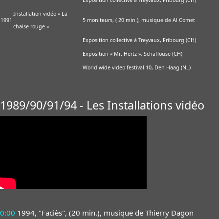
Exposition collective à Treyvaux, Fribourg (CH)
Installation vidéo « La
1991
5 moniteurs, ( 20 min.), musique de Al Comet
chaise rouge »
Exposition collective à Treyvaux, Fribourg (CH)
Exposition « Mit Hertz », Schaffouse (CH)
World wide video festival 10, Den Haag (NL)
1989/90/91/94 - Les Installations vidéo
0:00
1994, "Faciès", (20 min.), musique de Thierry Dagon