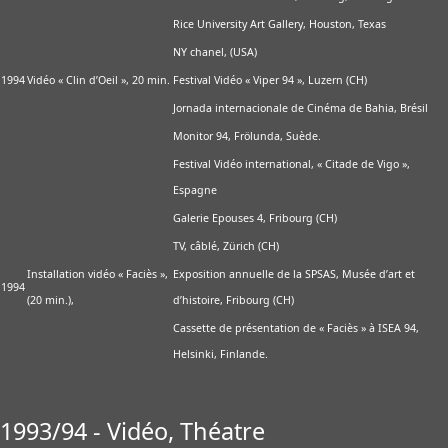
Rice University Art Gallery, Houston, Texas
NY chanel, (USA)
1994
Vidéo « Clin d’Oeil », 20 min.
Festival Vidéo « Viper 94 », Luzern (CH)
Jornada internacionale de Cinéma de Bahia, Brésil
Monitor 94, Frölunda, Suède.
Festival Vidéo international, « Citade de Vigo »,
Espagne
Galerie Epouses 4, Fribourg (CH)
TV, câblé, Zürich (CH)
Installation vidéo « Faciès »,
Exposition annuelle de la SPSAS, Musée d’art et
1994
(20 min.),
d’histoire, Fribourg (CH)
Cassette de présentation de « Faciès » à ISEA 94,
Helsinki, Finlande.
1993/94 - Vidéo, Théatre