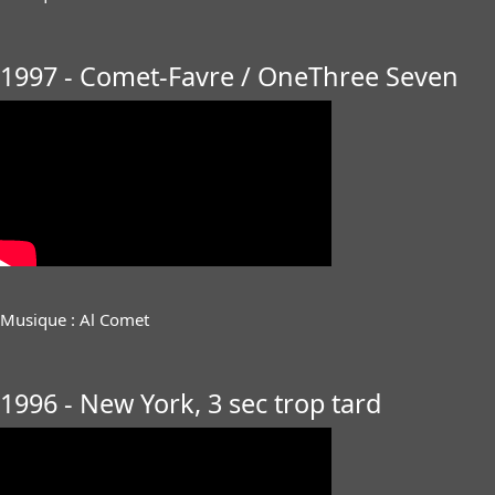
1997 - Comet-Favre / OneThree Seven
Musique : Al Comet
1996 - New York, 3 sec trop tard