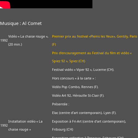
Musique : Al Comet
Vidéo « La chaise rouge »,
Premier prix au festival «Pleins les Yeux», Gentily, Paris
1992
(20 min.)
(F)
Prix d'encouragement au Festival du film et vidéo «
Spiez 92 », Spiez (CH)
Festival vidéo « Viper 92 », Lucerne (CH).
Hors concours « à la carte » :
Vidéo Pop Combo, Rennes (F).
Vidéo Art 92, Hérouille St-Clair (F).
Présentée :
Elac (centre d’art contemporain), Lyon (F).
Installation vidéo « La
Exposition à Fri-Art (centre d’art contemporain),
1992
chaise rouge »
Fribourg (CH)