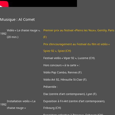
Musique : Al Comet
Vidéo « La chaise rouge »,
Premier prix au festival «Pleins les Yeux», Gentily, Paris
1992
(20 min.)
(F)
Prix d'encouragement au Festival du film et vidéo «
Spiez 92 », Spiez (CH)
Festival vidéo « Viper 92 », Lucerne (CH).
Hors concours « à la carte » :
Vidéo Pop Combo, Rennes (F).
Vidéo Art 92, Hérouille St-Clair (F).
Présentée :
Elac (centre d’art contemporain), Lyon (F).
Installation vidéo « La
Exposition à Fri-Art (centre d’art contemporain),
1992
chaise rouge »
Fribourg (CH)