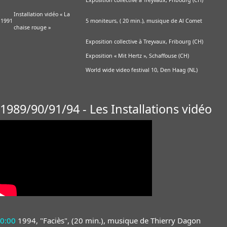
Exposition collective à Treyvaux, Fribourg (CH)
Installation vidéo « La
1991
5 moniteurs, ( 20 min.), musique de Al Comet
chaise rouge »
Exposition collective à Treyvaux, Fribourg (CH)
Exposition « Mit Hertz », Schaffouse (CH)
World wide video festival 10, Den Haag (NL)
1989/90/91/94 - Les Installations vidéo
0:00
1994, "Faciès", (20 min.), musique de Thierry Dagon