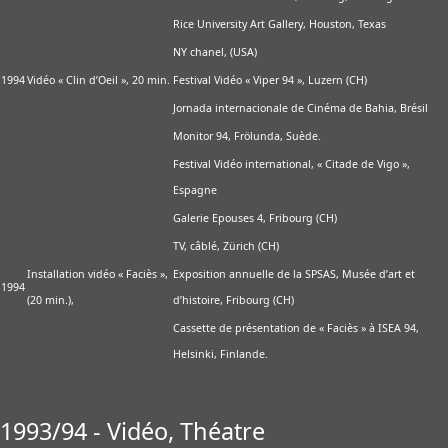
Rice University Art Gallery, Houston, Texas
NY chanel, (USA)
1994
Vidéo « Clin d’Oeil », 20 min.
Festival Vidéo « Viper 94 », Luzern (CH)
Jornada internacionale de Cinéma de Bahia, Brésil
Monitor 94, Frölunda, Suède.
Festival Vidéo international, « Citade de Vigo »,
Espagne
Galerie Epouses 4, Fribourg (CH)
TV, câblé, Zürich (CH)
Installation vidéo « Faciès »,
Exposition annuelle de la SPSAS, Musée d’art et
1994
(20 min.),
d’histoire, Fribourg (CH)
Cassette de présentation de « Faciès » à ISEA 94,
Helsinki, Finlande.
1993/94 - Vidéo, Théatre