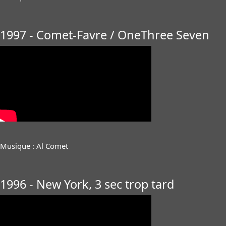
1997 - Comet-Favre / OneThree Seven
Musique : Al Comet
1996 - New York, 3 sec trop tard