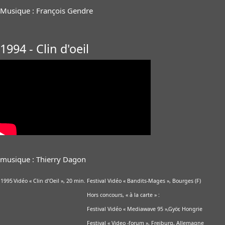
Musique : François Gendre
1994 - Clin d'oeil
musique : Thierry Dagon
1995
Vidéo « Clin d’Oeil », 20 min.
Festival Vidéo « Bandits-Mages », Bourges (F)
Hors concours, « à la carte » :
Festival Vidéo « Mediawave 95 »,Györ, Hongrie
Festival « Video -forum », Freiburg, Allemagne